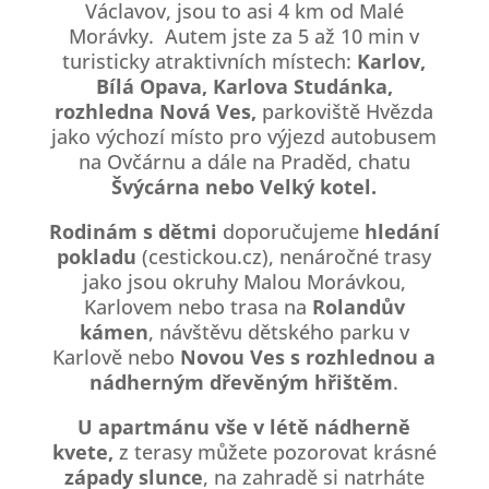
Václavov, jsou to asi 4 km od Malé
Morávky. Autem jste za 5 až 10 min v
turisticky atraktivních místech:
Karlov,
Bílá Opava, Karlova Studánka,
rozhledna Nová Ves,
parkoviště Hvězda
jako výchozí místo pro výjezd autobusem
na Ovčárnu a dále na Praděd, chatu
Švýcárna nebo Velký kotel.
Rodinám s dětmi
doporučujeme
hledání
pokladu
(cestickou.cz), nenáročné trasy
jako jsou okruhy Malou Morávkou,
Karlovem nebo trasa na
Rolandův
kámen
, návštěvu dětského parku v
Karlově nebo
Novou Ves s rozhlednou a
nádherným dřevěným hřištěm
.
U apartmánu vše v létě nádherně
kvete,
z terasy můžete pozorovat krásné
západy slunce
, na zahradě si natrháte