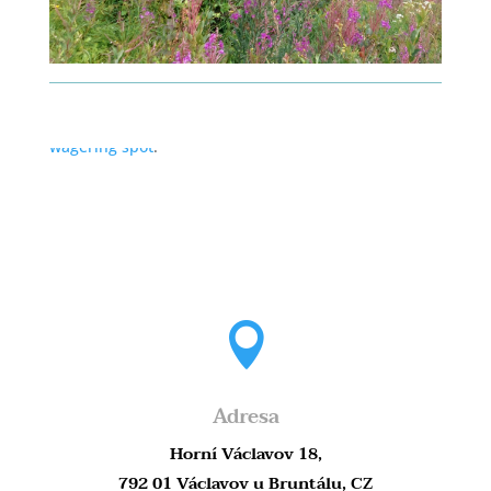
Manifest top-level recreations at
Betcoinfox
wagering spot
.

Adresa
Horní Václavov 18,
792 01 Václavov u Bruntálu, CZ