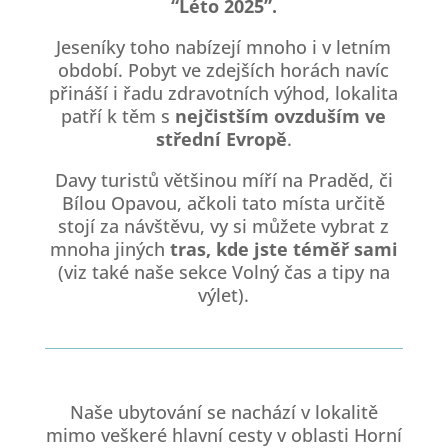
“Léto 2025”.
Jeseníky toho nabízejí mnoho i v letním
období. Pobyt ve zdejších horách navíc
přináší i řadu zdravotních výhod, lokalita
patří k těm s
nejčistším ovzduším ve
střední Evropě
.
Davy turistů většinou míří na Praděd, či
Bílou Opavou, ačkoli tato místa určitě
stojí za návštěvu, vy si můžete vybrat z
mnoha jiných
tras, kde jste téměř sami
(viz také naše sekce Volný čas a tipy na
výlet).
Naše ubytování se nachází v lokalitě
mimo veškeré hlavní cesty v oblasti Horní