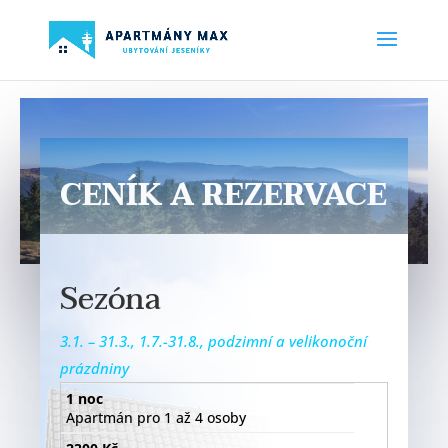
CENÍK A REZERVACE
Sezóna
3.1. – 31.3., 1.7.-31.8., podzimní a velikonoční
prázdniny
1 noc
Apartmán pro 1 až 4 osoby