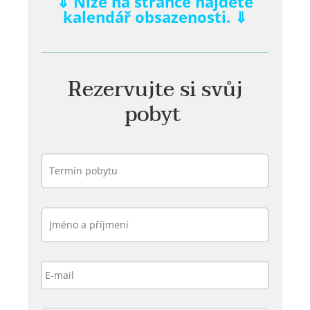
⇓ Níže na stránce najdete
kalendář obsazenosti. ⇓
Rezervujte si svůj
pobyt
Termín
pobytu
Jméno
a
příjmení
*
E
-
m
a
T
i