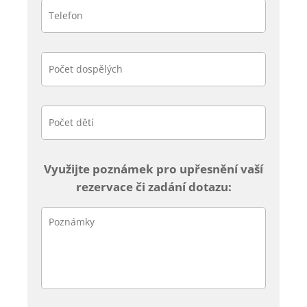
e
l
l
*
e
f
Počet
o
dospělých
*
n
*
Počet
dětí
*
Využijte poznámek pro upřesnění vaší
rezervace či zadání dotazu:
P
o
z
n
á
m
k
y