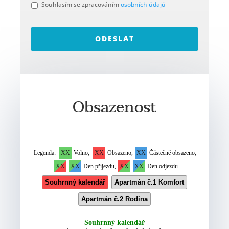
S
Souhlasím se zpracováním
osobních údajů
o
u
h
l
a
s
*
Obsazenost