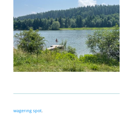
Manifest top-level recreations at
Betcoinfox
wagering spot
.