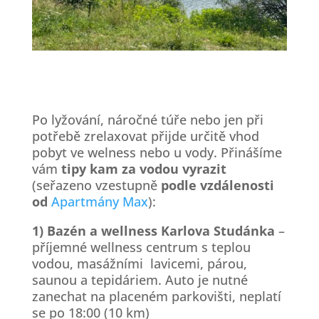
Po lyžování, náročné túře nebo jen při
potřebě zrelaxovat přijde určitě vhod
pobyt ve welness nebo u vody. Přinášíme
vám
tipy kam za vodou vyrazit
(seřazeno vzestupně
podle vzdálenosti
od
Apartmány Max
):
1) Bazén a wellness Karlova Studánka
–
příjemné wellness centrum s teplou
vodou, masážními lavicemi, párou,
saunou a tepidáriem. Auto je nutné
zanechat na placeném parkovišti, neplatí
se po 18:00 (10 km)