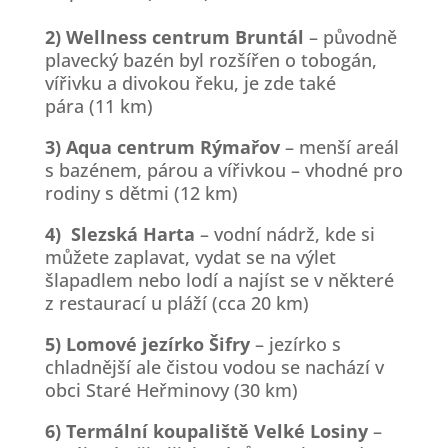
2) Wellness centrum Bruntál
– původně
plavecký bazén byl rozšířen o tobogán,
vířivku a divokou řeku, je zde také
pára (11 km)
3) Aqua centrum Rýmařov
– menší areál
s bazénem, párou a vířivkou – vhodné pro
rodiny s dětmi (12 km)
4) Slezská Harta
– vodní nádrž, kde si
můžete zaplavat, vydat se na výlet
šlapadlem nebo lodí a najíst se v některé
z restaurací u pláží (cca 20 km)
5) Lomové jezírko Šifry
– jezírko s
chladnější ale čistou vodou se nachází v
obci Staré Heřminovy (30 km)
6) Termální koupaliště Velké Losiny
–