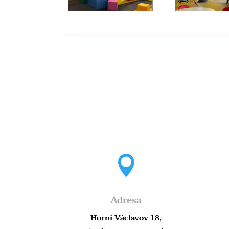
Manifest top-level recreations at
Betcoinfox w

Adresa
Horní Václavov 18,