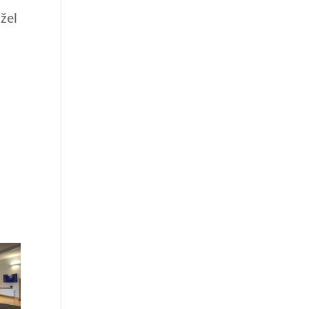
žel
.