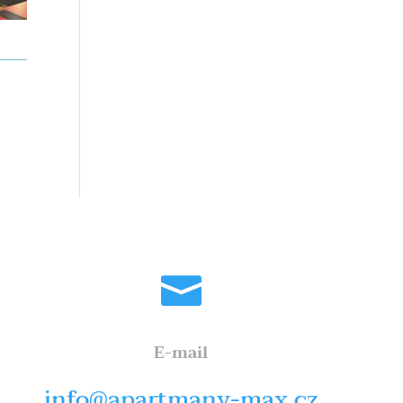

E-mail
info@apartmany-max.cz