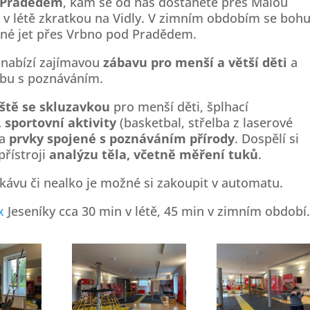
 Pradědem
, kam se od nás dostanete přes Malou
 v létě zkratkou na Vidly. V zimním obdobím se bohu
utné jet přes Vrbno pod Pradědem.
 nabízí zajímavou
zábavu pro menší a větší děti
a
ybu s poznáváním.
iště se skluzavkou
pro menší děti, šplhací
 sportovní aktivity
(basketbal, střelba z laserové
 a
prvky spojené s poznáváním přírody
. Dospělí si
řístroji
analýzu těla, včetně měření tuků
.
kávu či nealko je možné si zakoupit v automatu.
x
Jeseníky cca 30 min v létě, 45 min v zimním období