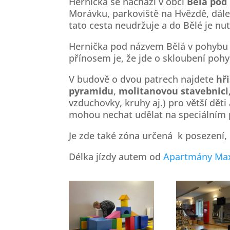
Hernička se nachází v obci
Bělá pod
Morávku, parkoviště na Hvězdě, dále
tato cesta neudržuje a do Bělé je n
Hernička pod názvem Bělá v pohybu
přínosem je, že jde o skloubení poh
V budově o dvou patrech najdete
hř
pyramidu
,
molitanovou stavebnici,
vzduchovky, kruhy aj.) pro větší děti
mohou nechat udělat na speciálním p
Je zde také zóna určená k posezení, 
Délka jízdy autem od
Apartmány Ma