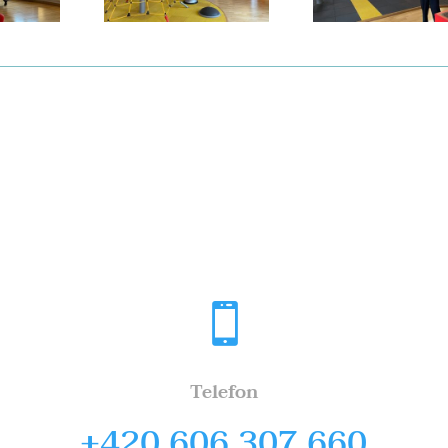
agering spot
.

Telefon
+420 606 307 660